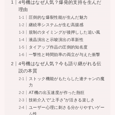
4号機はなぜ人気？爆発的支持を生んだ
理由
圧倒的な爆裂性能が生んだ魅力
継続率システムが生む高揚感
規制のタイミングが後押しした追い風
液晶演出と示唆演出の革新性
タイアップ作品の圧倒的知名度
一撃性と時間効率の両立が与えた衝撃
4号機はなぜ人気？今も語り継がれる伝
説の本質
ストック機能がもたらした連チャンの魔
力
AT機の出玉速度が作った熱狂
技術介入で“上手さ”が活きる楽しさ
ユーザー心理に刺さる分かりやすいゲー
ム性