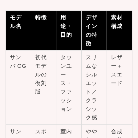
モデ
特徴
用
デザ
素材
ル名
途・
イン
構成
目的
の特
徴
サン
初代
タウ
スリ
レザ
バ OG
モデ
ンユ
ムな
ー＋
ルの
ー
シル
スエ
復刻
ス・
エッ
ード
版
ファ
ト／
ッシ
クラ
ョン
シッ
ク感
サン
スポ
室内
やや
合成