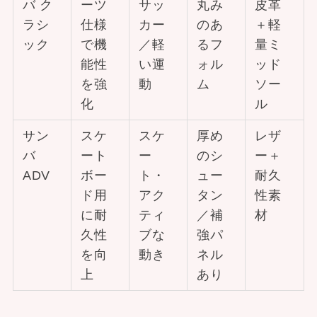
バ ク
ーツ
サッ
丸み
皮革
ラシ
仕様
カー
のあ
＋軽
ック
で機
／軽
るフ
量ミ
能性
い運
ォル
ッド
を強
動
ム
ソー
化
ル
サン
スケ
スケ
厚め
レザ
バ
ート
ー
のシ
ー＋
ADV
ボー
ト・
ュー
耐久
ド用
アク
タン
性素
に耐
ティ
／補
材
久性
ブな
強パ
を向
動き
ネル
上
あり