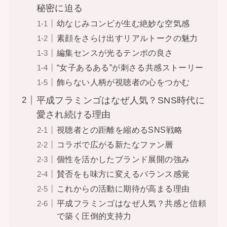
秘密に迫る
幼なじみコンビが生む絶妙な空気感
素顔をさらけ出すリアルトークの魅力
編集センスが光るテンポの良さ
“女子あるある”が刺さる共感ストーリー
飾らない人柄が視聴者の心をつかむ
平成フラミンゴはなぜ人気？SNS時代に
愛され続ける理由
視聴者との距離を縮めるSNS戦略
コラボで広がる新たなファン層
個性を活かしたブランド展開の強み
賛否をも味方に変えるバランス感覚
これからの活動に期待が高まる理由
平成フラミンゴはなぜ人気？共感と信頼
で築く圧倒的支持力