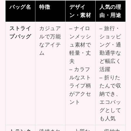
バッグ名
特徴
デザイ
人気の理
ン・素材
由・用途
ストライ
カジュア
– ナイロ
– 旅行・
プバッグ
ルで万能
ンメッシ
ショッピ
なアイテ
ュ素材で
ング・通
ム
軽量・丈
勤通学な
夫
ど幅広く
– カラフ
活躍
ルなスト
– 折りた
ライプ柄
たんで収
がアクセ
納でき、
ント
エコバッ
グとして
も人気