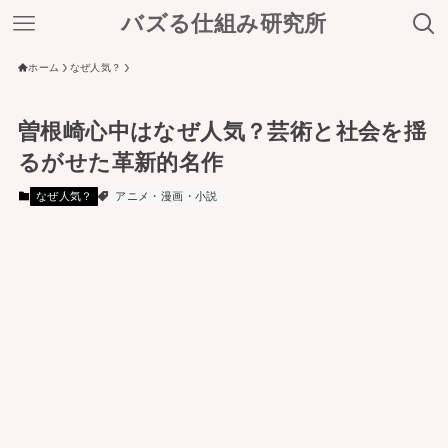
バズる仕組み研究所
ホーム
なぜ人気？
曽根崎心中はなぜ人気？芸術と社会を揺
るがせた革新的名作
なぜ人気？
アニメ・漫画・小説