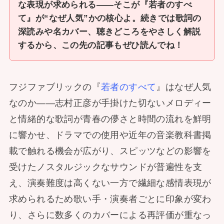
な表現が求められる——そこが『若者のすべ
て』が“なぜ人気”かの核心よ。続きでは歌詞の
深読みや名カバー、聴きどころをやさしく解説
するから、この先の記事もぜひ読んでね！
フジファブリックの『
若者のすべて
』はなぜ人気
なのか——志村正彦が手掛けた切ないメロディー
と情緒的な歌詞が青春の儚さと時間の流れを鮮明
に響かせ、ドラマでの使用や近年の音楽教科書掲
載で触れる機会が広がり、スピッツなどの影響を
受けたノスタルジックなサウンドが普遍性を支
え、演奏難度は高くない一方で繊細な感情表現が
求められるため歌い手・演奏者ごとに印象が変わ
り、さらに数多くのカバーによる再評価が重なっ